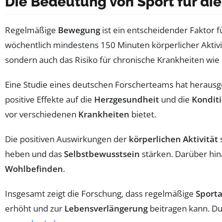
Die Bedeutung von Sport für di
Regelmäßige
Bewegung
ist ein entscheidender Faktor 
wöchentlich mindestens 150 Minuten körperlicher Aktivit
sondern auch das Risiko für chronische Krankheiten wie
Eine Studie eines deutschen Forscherteams hat heraus
positive Effekte auf die
Herzgesundheit
und die
Kondit
vor verschiedenen
Krankheiten
bietet.
Die positiven Auswirkungen der
körperlichen Aktivität
s
heben und das
Selbstbewusstsein
stärken. Darüber hina
Wohlbefinden
.
Insgesamt zeigt die Forschung, dass regelmäßige
Sport
erhöht und zur
Lebensverlängerung
beitragen kann. Du