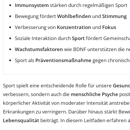
Immunsystem
stärken durch regelmäßigen Sport
Bewegung fördert
Wohlbefinden
und
Stimmung
Verbesserung von
Konzentration
und
Fokus
Soziale Interaktion durch
Sport
fördert Gemeinscha
Wachstumsfaktoren
wie BDNF unterstützen die n
Sport als
Präventionsmaßnahme
gegen chronisch
Sport spielt eine entscheidende Rolle für unsere
Gesund
verbessern, sondern auch die
menschliche Psyche
posit
körperlicher Aktivität von moderater Intensität anstreb
Erkrankungen zu verringern. Darüber hinaus stärkt Be
Lebensqualität
beiträgt. In diesem Leitfaden erfahren a