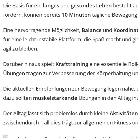
Die Basis für ein
langes
und
gesundes Leben
besteht au
fördern, können bereits
10 Minuten
tägliche Bewegung
Eine hervorragende Möglichkeit,
Balance
und
Koordina
für eine leicht instabile Plattform, die Spaß macht und gl
agil zu bleiben.
Darüber hinaus spielt
Krafttraining
eine essentielle Ro
Übungen tragen zur Verbesserung der Körperhaltung un
Die aktuellen Empfehlungen zur Bewegung legen nahe,
dazu sollten
muskelstärkende
Übungen in den Alltag in
Der Alltag lässt sich problemlos durch kleine
Aktivitäten
zwischendurch – all dies trägt zur allgemeinen Fitness u