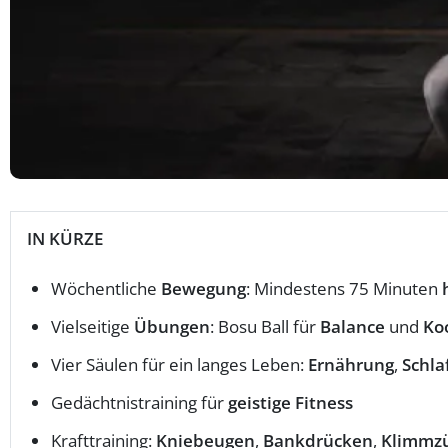
IN KÜRZE
Wöchentliche
Bewegung
: Mindestens 75 Minuten
Vielseitige
Übungen
: Bosu Ball für
Balance
und
Ko
Vier Säulen für ein langes Leben:
Ernährung
,
Schla
Gedächtnistraining für
geistige Fitness
Krafttraining:
Kniebeugen
,
Bankdrücken
,
Klimmz