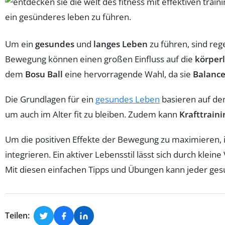
Um ein
gesundes
und
langes Leben
zu führen, sind re
Bewegung können einen großen Einfluss auf die
körperl
dem
Bosu Ball
eine hervorragende Wahl, da sie
Balanc
Die Grundlagen für ein
gesundes Leben
basieren auf den
um auch im Alter fit zu bleiben. Zudem kann
Krafttraini
Um die positiven Effekte der Bewegung zu maximieren, i
integrieren. Ein aktiver Lebensstil lässt sich durch kl
Mit diesen einfachen Tipps und Übungen kann jeder gesu
Teilen: