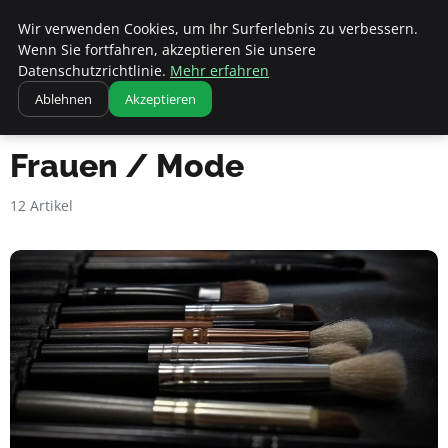
Apemania Shop
Wir verwenden Cookies, um Ihr Surferlebnis zu verbessern.
Wenn Sie fortfahren, akzeptieren Sie unsere
Datenschutzrichtlinie.
Mehr erfahren
Ablehnen
Akzeptieren
Startseite
Frauen / Mode
Frauen / Mode
12 Artikel