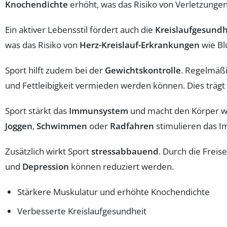
Knochendichte
erhöht, was das Risiko von Verletzunge
Ein aktiver Lebensstil fördert auch die
Kreislaufgesundh
was das Risiko von
Herz-Kreislauf-Erkrankungen
wie Bl
Sport hilft zudem bei der
Gewichtskontrolle
. Regelmäßi
und Fettleibigkeit vermieden werden können. Dies trägt
Sport stärkt das
Immunsystem
und macht den Körper wi
Joggen
,
Schwimmen
oder
Radfahren
stimulieren das I
Zusätzlich wirkt Sport
stressabbauend
. Durch die Frei
und
Depression
können reduziert werden.
Stärkere Muskulatur und erhöhte Knochendichte
Verbesserte Kreislaufgesundheit