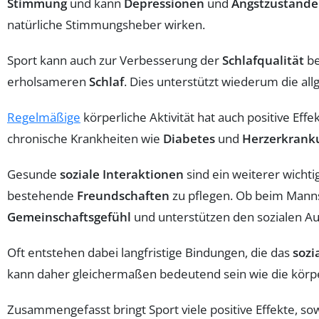
Stimmung
und kann
Depressionen
und
Angstzustände
natürliche Stimmungsheber wirken.
Sport kann auch zur Verbesserung der
Schlafqualität
be
erholsameren
Schlaf
. Dies unterstützt wiederum die a
Regelmäßige
körperliche Aktivität hat auch positive Eff
chronische Krankheiten wie
Diabetes
und
Herzerkrank
Gesunde
soziale Interaktionen
sind ein weiterer wichti
bestehende
Freundschaften
zu pflegen. Ob beim Manns
Gemeinschaftsgefühl
und unterstützen den sozialen Au
Oft entstehen dabei langfristige Bindungen, die das
sozi
kann daher gleichermaßen bedeutend sein wie die körper
Zusammengefasst bringt Sport viele positive Effekte, sowo