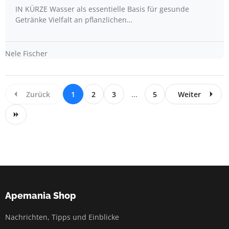
IN KÜRZE Wasser als essentielle Basis für gesunde
Getränke Vielfalt an pflanzlichen…
Nele Fischer
Zurück
1
2
3
...
5
Weiter
Apemania Shop
Nachrichten, Tipps und Einblicke