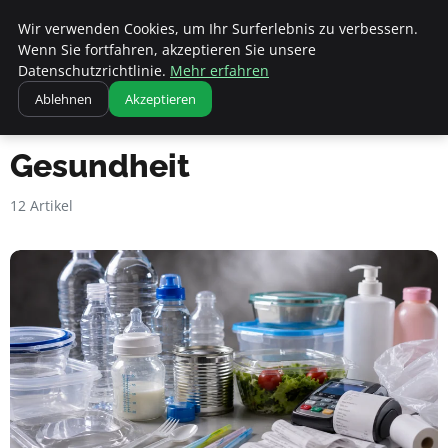
Apemania Shop
Wir verwenden Cookies, um Ihr Surferlebnis zu verbessern.
Wenn Sie fortfahren, akzeptieren Sie unsere
Datenschutzrichtlinie.
Mehr erfahren
Ablehnen
Akzeptieren
Startseite
Gesundheit
Gesundheit
12 Artikel