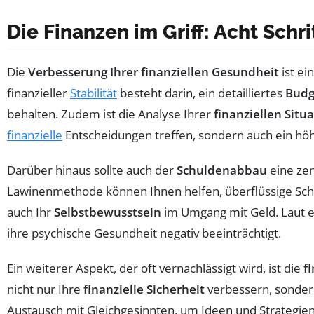
Die Finanzen im Griff: Acht Schr
Die
Verbesserung Ihrer finanziellen Gesundheit
ist ei
finanzieller
Stabilität
besteht darin, ein detailliertes
Budg
behalten. Zudem ist die Analyse Ihrer
finanziellen Situ
finanzielle
Entscheidungen treffen, sondern auch ein h
Darüber hinaus sollte auch der
Schuldenabbau
eine zen
Lawinenmethode können Ihnen helfen, überflüssige Schu
auch Ihr
Selbstbewusstsein
im Umgang mit Geld. Laut e
ihre psychische Gesundheit negativ beeinträchtigt.
Ein weiterer Aspekt, der oft vernachlässigt wird, ist die
f
nicht nur Ihre
finanzielle Sicherheit
verbessern, sondern 
Austausch mit Gleichgesinnten, um Ideen und Strategien z