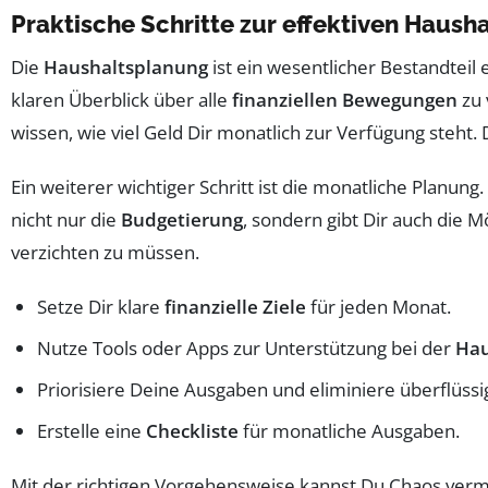
Praktische Schritte zur effektiven Haush
Die
Haushaltsplanung
ist ein wesentlicher Bestandteil e
klaren Überblick über alle
finanziellen Bewegungen
zu 
wissen, wie viel Geld Dir monatlich zur Verfügung steht. 
Ein weiterer wichtiger Schritt ist die monatliche Planun
nicht nur die
Budgetierung
, sondern gibt Dir auch die M
verzichten zu müssen.
Setze Dir klare
finanzielle Ziele
für jeden Monat.
Nutze Tools oder Apps zur Unterstützung bei der
Hau
Priorisiere Deine Ausgaben und eliminiere überflüssi
Erstelle eine
Checkliste
für monatliche Ausgaben.
Mit der richtigen Vorgehensweise kannst Du Chaos ve