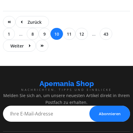
Zurück
1
...
8
9
10
11
12
...
43
Weiter
Apemania Shop
NACHRICHTEN, TIPPS UND EINBLICKE
Melden Sie sich an, um unsere neuesten Artikel direkt in Ihrem
Postfach zu erhalten.
Abonnieren