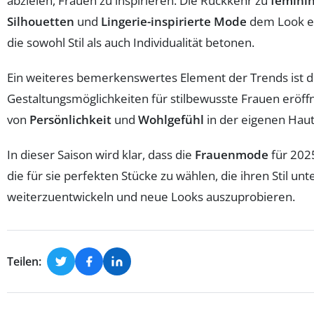
abzielen, Frauen zu inspirieren. Die Rückkehr zu
feminin
Silhouetten
und
Lingerie-inspirierte Mode
dem Look ei
die sowohl Stil als auch Individualität betonen.
Ein weiteres bemerkenswertes Element der Trends ist 
Gestaltungsmöglichkeiten für stilbewusste Frauen eröffn
von
Persönlichkeit
und
Wohlgefühl
in der eigenen Haut
In dieser Saison wird klar, dass die
Frauenmode
für 202
die für sie perfekten Stücke zu wählen, die ihren Stil un
weiterzuentwickeln und neue Looks auszuprobieren.
Teilen: