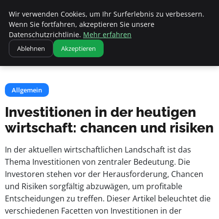
Apemania Shop
Wir verwenden Cookies, um Ihr Surferlebnis zu verbessern.
Wenn Sie fortfahren, akzeptieren Sie unsere
Datenschutzrichtlinie.
Mehr erfahren
Startseite
Allgemein
Ablehnen
Akzeptieren
Investitionen in der heutigen wirtschaft: chancen und risiken
Allgemein
Investitionen in der heutigen
wirtschaft: chancen und risiken
In der aktuellen wirtschaftlichen Landschaft ist das
Thema Investitionen von zentraler Bedeutung. Die
Investoren stehen vor der Herausforderung, Chancen
und Risiken sorgfältig abzuwägen, um profitable
Entscheidungen zu treffen. Dieser Artikel beleuchtet die
verschiedenen Facetten von Investitionen in der