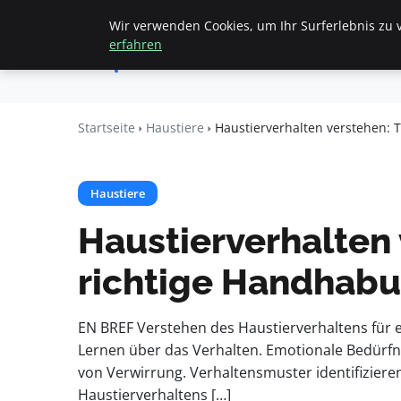
Wir verwenden Cookies, um Ihr Surferlebnis zu v
Startseite
All
Apemania
erfahren
Shop
Startseite
Haustiere
Haustierverhalten verstehen: 
Haustiere
Haustierverhalten
richtige Handhab
EN BREF Verstehen des Haustierverhaltens für
Lernen über das Verhalten. Emotionale Bedürfn
von Verwirrung. Verhaltensmuster identifiziere
Haustierverhaltens […]