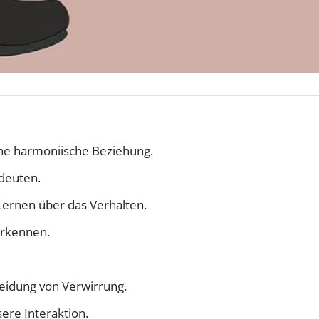
ine harmoni
ische
Beziehung.
deuten.
 Lernen über das Verhalten.
erkennen.
idung von Verwirrung.
sere Interaktion.