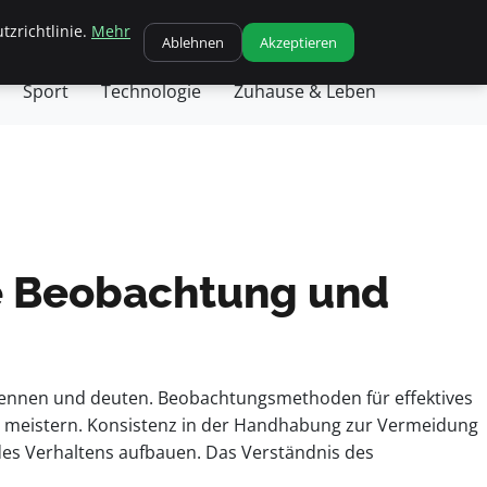
tzrichtlinie.
Mehr
chäft
Gesundheit
Haustiere
Kochen
Ablehnen
Akzeptieren
Sport
Technologie
Zuhause & Leben
ie Beobachtung und
kennen und deuten. Beobachtungsmethoden für effektives
en meistern. Konsistenz in der Handhabung zur Vermeidung
 des Verhaltens aufbauen. Das Verständnis des