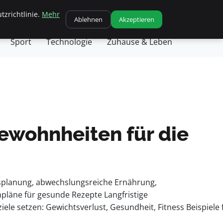
tzrichtlinie.
Mehr
chäft
Gesundheit
Haustiere
Kochen
Ablehnen
Akzeptieren
Sport
Technologie
Zuhause & Leben
ewohnheiten für die
fsplanung, abwechslungsreiche Ernährung,
pläne für gesunde Rezepte Langfristige
ele setzen: Gewichtsverlust, Gesundheit, Fitness Beispiele 