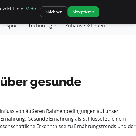
tzrichtlinie.
Mehr
chäft
Gesundheit
Haustiere
Kochen
Ablehnen
Akzeptieren
Sport
Technologie
Zuhause & Leben
 über gesunde
 Einfluss von äußeren Rahmenbedingungen auf unser
rnährung. Gesunde Ernährung als Schlüssel zu einem
issenschaftliche Erkenntnisse zu Ernährungstrends und de