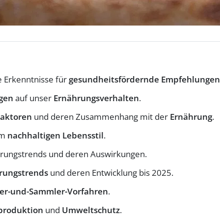
ge Erkenntnisse für
gesundheitsfördernde Empfehlungen
gen
auf unser
Ernährungsverhalten
.
Faktoren
und deren Zusammenhang mit der
Ernährung
.
em
nachhaltigen Lebensstil
.
hrungstrends und deren Auswirkungen.
rungstrends
und deren Entwicklung bis 2025.
ger-und-Sammler-Vorfahren
.
produktion
und
Umweltschutz
.