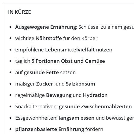
IN KÜRZE
Ausgewogene Ernährung
: Schlüssel zu einem ges
wichtige
Nährstoffe
für den Körper
empfohlene
Lebensmittelvielfalt
nutzen
täglich
5 Portionen Obst und Gemüse
auf
gesunde Fette
setzen
mäßiger
Zucker-
und
Salzkonsum
regelmäßige
Bewegung
und
Hydration
Snackalternativen:
gesunde Zwischenmahlzeiten
Essgewohnheiten:
langsam essen
und bewusst ge
pflanzenbasierte Ernährung
fördern