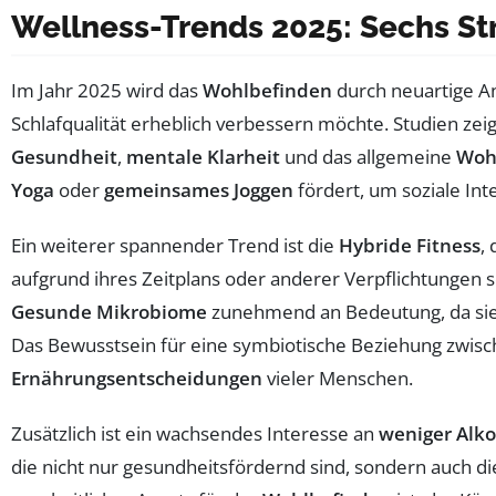
Wellness-Trends 2025: Sechs St
Im Jahr 2025 wird das
Wohlbefinden
durch neuartige An
Schlafqualität erheblich verbessern möchte. Studien zei
Gesundheit
,
mentale Klarheit
und das allgemeine
Woh
Yoga
oder
gemeinsames Joggen
fördert, um soziale Int
Ein weiterer spannender Trend ist die
Hybride Fitness
,
aufgrund ihres Zeitplans oder anderer Verpflichtungen s
Gesunde Mikrobiome
zunehmend an Bedeutung, da sie 
Das Bewusstsein für eine symbiotische Beziehung zwis
Ernährungsentscheidungen
vieler Menschen.
Zusätzlich ist ein wachsendes Interesse an
weniger Alko
die nicht nur gesundheitsfördernd sind, sondern auch di