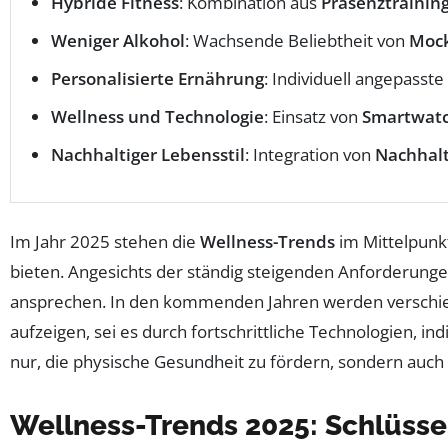
Hybride Fitness
: Kombination aus
Präsenztrainin
Weniger Alkohol
: Wachsende Beliebtheit von
Mock
Personalisierte Ernährung
: Individuell angepass
Wellness und Technologie
: Einsatz von
Smartwat
Nachhaltiger Lebensstil
: Integration von
Nachhalt
Im Jahr 2025 stehen die
Wellness-Trends
im Mittelpunkt
bieten. Angesichts der ständig steigenden Anforderungen 
ansprechen. In den kommenden Jahren werden verschie
aufzeigen, sei es durch fortschrittliche Technologien, i
nur, die physische Gesundheit zu fördern, sondern auch
Wellness-Trends 2025: Schlüss