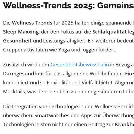
Wellness-Trends 2025: Gemeins
Die
Wellness-Trends
für 2025 halten einige spannende E
Sleep-Maxxing
, der den Fokus auf die
Schlafqualität
leg
Gesundheit
und Leistungsfähigkeit. Ein weiterer bedeu
Gruppenaktivitäten wie
Yoga
und Joggen fördert.
Zusätzlich wird dem
Gesundheitsbewusstsein
in Bezug 
Darmgesundheit
für das allgemeine Wohlbefinden. Ein w
kombiniert und so Flexibilität und Vielfalt bietet. Abge
Mocktails, was den Trend hin zu einem gesünderen Leben
Die Integration von
Technologie
in den Wellness-Bereich
überwachen.
Smartwatches
und Apps zur Überwachun
Technologien leisten nicht nur einen Beitrag zur
Krankhe