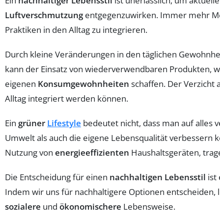
Ein
nachhaltiger Lebensstil
ist unerlässlich, um aktue
Luftverschmutzung
entgegenzuwirken. Immer mehr Men
Praktiken in den Alltag zu integrieren.
Durch kleine Veränderungen in den täglichen Gewohnhei
kann der Einsatz von wiederverwendbaren Produkten, 
eigenen
Konsumgewohnheiten
schaffen. Der Verzicht 
Alltag integriert werden können.
Ein
grüner
Lifestyle
bedeutet nicht, dass man auf alles 
Umwelt als auch die eigene Lebensqualität verbessern 
Nutzung von
energieeffizienten
Haushaltsgeräten, trag
Die Entscheidung für einen
nachhaltigen Lebensstil
ist
Indem wir uns für nachhaltigere Optionen entscheiden, le
sozialere
und
ökonomischere
Lebensweise.