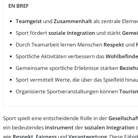
EN BREF
Teamgeist
und
Zusammenhalt
als zentrale Eleme
Sport fördert
soziale Integration
und stärkt
Gemei
Durch Teamarbeit lernen Menschen
Respekt
und
Sportliche Aktivitäten verbessern das
Wohlbefind
Gemeinsame sportliche Erlebnisse stärken
Bezieh
Sport vermittelt Werte, die über das Spielfeld hinau
Organisierte Sportveranstaltungen können
Touris
Sport spielt eine entscheidende Rolle in der
Gesellschaf
ein bedeutendes
Instrument
der
sozialen Integration
d
wie
Respekt
,
Fairness
und
Verantwortung
. Diese Fähi