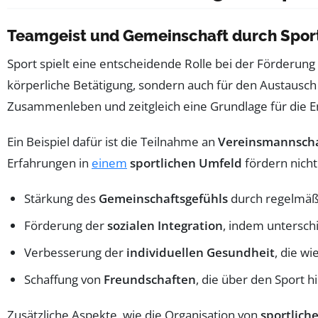
Teamgeist und Gemeinschaft durch Sport
Sport spielt eine entscheidende Rolle bei der Förderun
körperliche Betätigung, sondern auch für den Austausc
Zusammenleben und zeitgleich eine Grundlage für die Entw
Ein Beispiel dafür ist die Teilnahme an
Vereinsmannsch
Erfahrungen in
einem
sportlichen Umfeld
fördern nich
Stärkung des
Gemeinschaftsgefühls
durch regelmäß
Förderung der
sozialen Integration
, indem untersc
Verbesserung der
individuellen Gesundheit
, die w
Schaffung von
Freundschaften
, die über den Sport 
Zusätzliche Aspekte, wie die Organisation von
sportlich