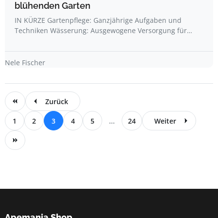
blühenden Garten
IN KÜRZE Gartenpflege: Ganzjährige Aufgaben und
Techniken Wässerung: Ausgewogene Versorgung für…
Nele Fischer
Zurück
1
2
3
4
5
...
24
Weiter
Apemania Shop