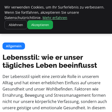
Apemania Shop
Wir verwenden Cookies, um Ihr Surferlebnis zu verbessern.
Wenn Sie fortfahren, akzeptieren Sie unsere
Datenschutzrichtlinie.
Mehr erfahren
Startseite
Allgemein
Ablehnen
Akzeptieren
Lebensstil: wie er unser tägliches Leben beeinflusst
Allgemein
Lebensstil: wie er unser
tägliches Leben beeinflusst
Der Lebensstil spielt eine zentrale Rolle in unserem
Alltag und hat einen erheblichen Einfluss auf unsere
Gesundheit und unser Wohlbefinden. Faktoren wie
Ernährung, Bewegung und Stressmanagement formen
nicht nur unsere körperliche Verfassung, sondern auch
unsere geistige und emotionale Gesundheit. In diesem