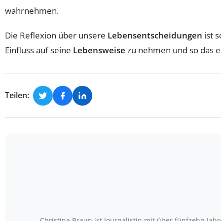
wahrnehmen.
Die Reflexion über unsere
Lebensentscheidungen
ist 
Einfluss auf seine
Lebensweise
zu nehmen und so das ei
Teilen:
Christina Braun ist Journalistin mit über fünfzehn Ja