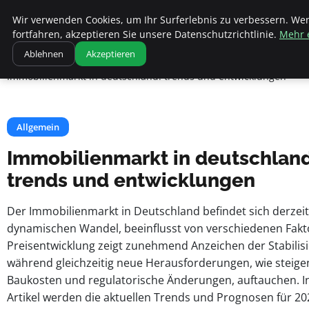
Apemania Shop
Wir verwenden Cookies, um Ihr Surferlebnis zu verbessern. We
fortfahren, akzeptieren Sie unsere Datenschutzrichtlinie.
Mehr 
Ablehnen
Akzeptieren
Startseite
Allgemein
Immobilienmarkt in deutschland: trends und entwicklungen
Allgemein
Immobilienmarkt in deutschland
trends und entwicklungen
Der Immobilienmarkt in Deutschland befindet sich derzeit
dynamischen Wandel, beeinflusst von verschiedenen Fakt
Preisentwicklung zeigt zunehmend Anzeichen der Stabilis
während gleichzeitig neue Herausforderungen, wie steig
Baukosten und regulatorische Änderungen, auftauchen. I
Artikel werden die aktuellen Trends und Prognosen für 20