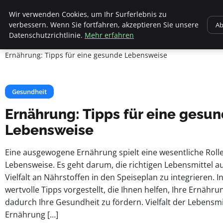
Apemania Shop
Wir verwenden Cookies, um Ihr Surferlebnis zu
verbessern. Wenn Sie fortfahren, akzeptieren Sie unsere
Ab
Datenschutzrichtlinie.
Mehr erfahren
Startseite
Gesundheit
Ernährung: Tipps für eine gesunde Lebensweise
Gesundheit
Ernährung: Tipps für eine gesu
Lebensweise
Eine ausgewogene Ernährung spielt eine wesentliche Roll
Lebensweise. Es geht darum, die richtigen Lebensmittel 
Vielfalt an Nährstoffen in den Speiseplan zu integrieren. 
wertvolle Tipps vorgestellt, die Ihnen helfen, Ihre Ernähr
dadurch Ihre Gesundheit zu fördern. Vielfalt der Lebensm
Ernährung […]