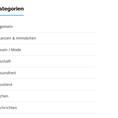
ategorien
lgemein
nanzen & Immobilien
auen / Mode
schäft
sundheit
ustiere
chen
chrichten