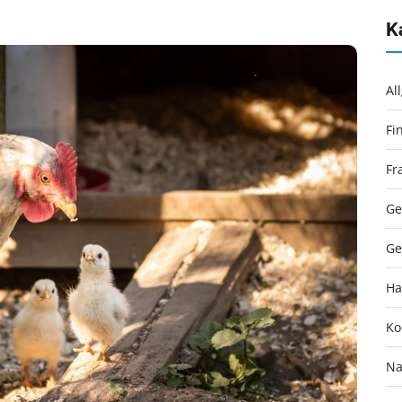
K
Al
Fi
Fr
Ge
Ge
Ha
Ko
Na