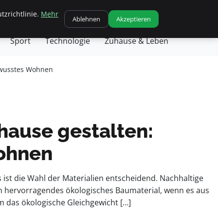
tzrichtlinie.
Mehr
chäft
Gesundheit
Haustiere
Kochen
Ablehnen
Akzeptieren
Sport
Technologie
Zuhause & Leben
ewusstes Wohnen
hause gestalten:
Wohnen
ist die Wahl der Materialien entscheidend. Nachhaltige
ein hervorragendes ökologisches Baumaterial, wenn es aus
 das ökologische Gleichgewicht […]