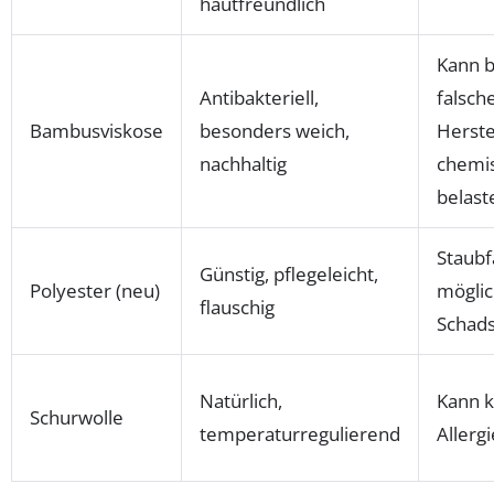
hautfreundlich
Kann b
Antibakteriell,
falsch
Bambusviskose
besonders weich,
Herste
nachhaltig
chemi
belast
Staubf
Günstig, pflegeleicht,
Polyester (neu)
mögli
flauschig
Schads
Natürlich,
Kann k
Schurwolle
temperaturregulierend
Allerg