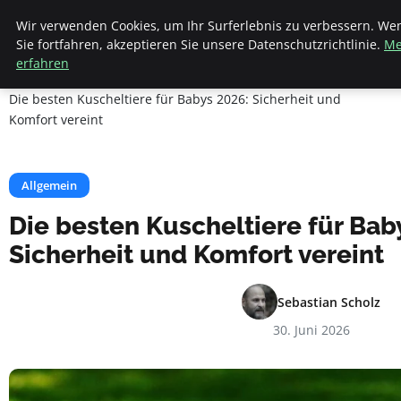
Apemania Shop
Wir verwenden Cookies, um Ihr Surferlebnis zu verbessern. We
Sie fortfahren, akzeptieren Sie unsere Datenschutzrichtlinie.
Me
erfahren
Startseite
Allgemein
Die besten Kuscheltiere für Babys 2026: Sicherheit und
Komfort vereint
Allgemein
Die besten Kuscheltiere für Bab
Sicherheit und Komfort vereint
Sebastian Scholz
30. Juni 2026