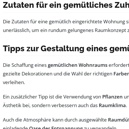
Zutaten für ein gemütliches Zu
Die Zutaten für eine gemütlich eingerichtete Wohnung s
unerlässlich, um ein rundum gelungenes Raumkonzept zu
Tipps zur Gestaltung eines ge
Die Schaffung eines
gemütlichen Wohnraums
erfordert
gezielte Dekorationen und die Wahl der richtigen
Farbe
verleihen.
Ein zusätzlicher Tipp ist die Verwendung von
Pflanzen
un
Ästhetik bei, sondern verbessern auch das
Raumklima
.
Auch die Atmosphäre kann durch ausgewählte
Raumdüf
einladende
Oase der Entspannung
zu verwandeln.