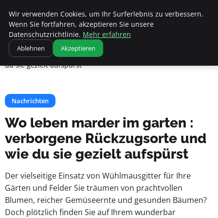
Apemania Shop
Wir verwenden Cookies, um Ihr Surferlebnis zu verbessern.
Wenn Sie fortfahren, akzeptieren Sie unsere
Datenschutzrichtlinie.
Mehr erfahren
Startseite
Nachrichten
Ablehnen
Akzeptieren
Wo leben marder im garten : verborgene Rückzugsorte und wie
du sie gezielt aufspürst
Nachrichten
Wo leben marder im garten :
verborgene Rückzugsorte und
wie du sie gezielt aufspürst
Der vielseitige Einsatz von Wühlmausgitter für Ihre
Gärten und Felder Sie träumen von prachtvollen
Blumen, reicher Gemüseernte und gesunden Bäumen?
Doch plötzlich finden Sie auf Ihrem wunderbar