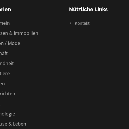
rien
Nützliche Links
mein
Kontakt
zen & Immobilien
n / Mode
äft
ndheit
iere
en
ichten
t
ologie
use & Leben