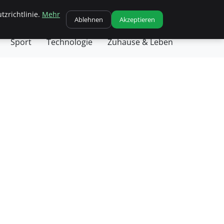
tzrichtlinie.
Mehr
chäft
Gesundheit
Haustiere
Kochen
Ablehnen
Akzeptieren
Sport
Technologie
Zuhause & Leben