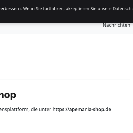
erbessern. Wenn Sie fortfahren, akzeptieren Sie unsere Datenschu
gemein
Finanzen & Immobilien
Frauen / Mode
Ges
Nachrichten
Shop
ensplattform, die unter
https://apemania-shop.de