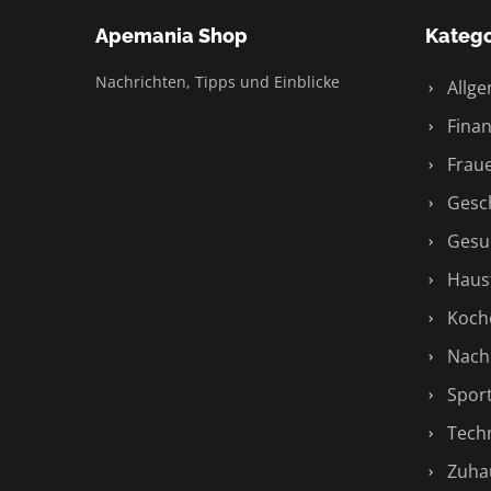
Apemania Shop
Katego
Nachrichten, Tipps und Einblicke
Allge
Finan
Fraue
Gesch
Gesu
Haust
Koch
Nachr
Spor
Techn
Zuha