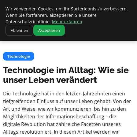
Apemania Shop
Wir verwenden Cookies, um Ihr Surferlebnis zu verbessern.
Wenn Sie fortfahren, akzeptieren Sie unsere
Datenschutzrichtlinie.
Mehr erfahren
Startseite
Technologie
Ablehnen
Akzeptieren
Technologie im Alltag: Wie sie unser Leben verändert
Technologie
Technologie im Alltag: Wie sie
unser Leben verändert
Die Technologie hat in den letzten Jahrzehnten einen
tiefgreifenden Einfluss auf unser Leben gehabt. Von der
Art und Weise, wie wir kommunizieren, bis hin zu den
Möglichkeiten der Informationsbeschaffung – die
digitale Revolution hat zahlreiche Facetten unseres
Alltags revolutioniert. In diesem Artikel werden wir