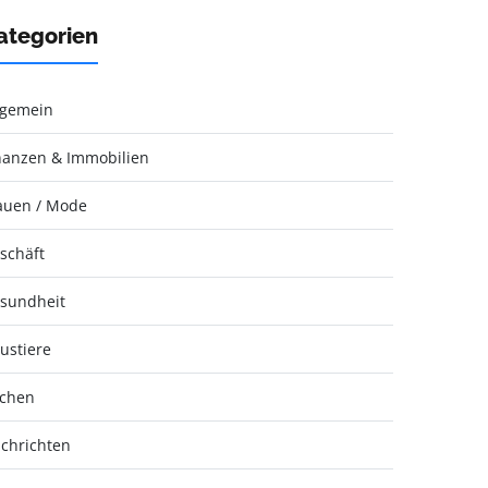
ategorien
lgemein
nanzen & Immobilien
auen / Mode
schäft
sundheit
ustiere
chen
chrichten