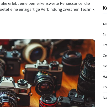
afie erlebt eine bemerkenswerte Renaissance, die
K
bietet eine einzigartige Verbindung zwischen Technik
Al
Fi
Fr
Ge
Ge
Ha
Ko
Na