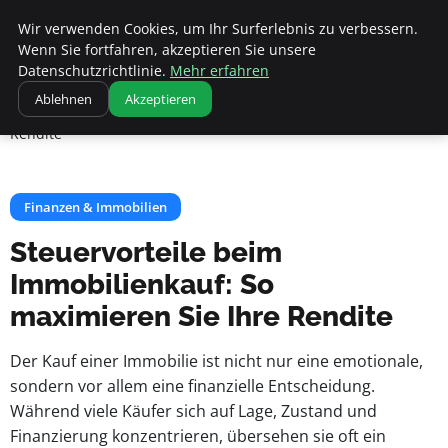
Apemania Shop
Wir verwenden Cookies, um Ihr Surferlebnis zu verbessern.
Wenn Sie fortfahren, akzeptieren Sie unsere
Datenschutzrichtlinie.
Mehr erfahren
Startseite
Finanzen & Immobilien
Ablehnen
Akzeptieren
Steuervorteile beim Immobilienkauf: So maximieren Sie Ihre
Rendite
Finanzen & Immobilien
Steuervorteile beim
Immobilienkauf: So
maximieren Sie Ihre Rendite
Der Kauf einer Immobilie ist nicht nur eine emotionale,
sondern vor allem eine finanzielle Entscheidung.
Während viele Käufer sich auf Lage, Zustand und
Finanzierung konzentrieren, übersehen sie oft ein