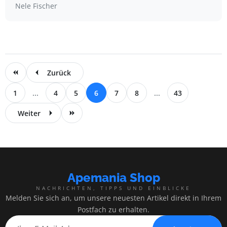
Nele Fischer
Zurück
1
...
4
5
6
7
8
...
43
Weiter
Apemania Shop
NACHRICHTEN, TIPPS UND EINBLICKE
Melden Sie sich an, um unsere neuesten Artikel direkt in Ihrem
Postfach zu erhalten.