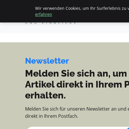
Apemania Shop - Nachri
Wir verwenden Cookies, um Ihr Surferlebnis zu v
Apemania Shop
Starts
erfahren
NACHRICHTEN, TIPPS
UND EINBLICKE
Newsletter
Melden Sie sich an, um
Artikel direkt in Ihrem 
erhalten.
Melden Sie sich für unseren Newsletter an und 
direkt in Ihrem Postfach.