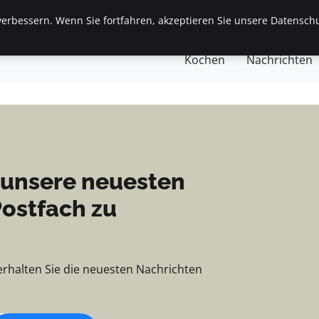
chten, Tipps und Einbl
erbessern. Wenn Sie fortfahren, akzeptieren Sie unsere Datenschu
eite
Allgemein
Finanzen & Immobilien
Frauen / 
Kochen
Nachrichten
 unsere neuesten
Postfach zu
erhalten Sie die neuesten Nachrichten