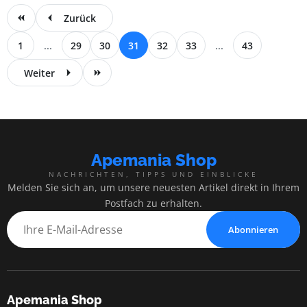
Zurück
1
...
29
30
31
32
33
...
43
Weiter
Apemania Shop
NACHRICHTEN, TIPPS UND EINBLICKE
Melden Sie sich an, um unsere neuesten Artikel direkt in Ihrem
Postfach zu erhalten.
Abonnieren
Apemania Shop