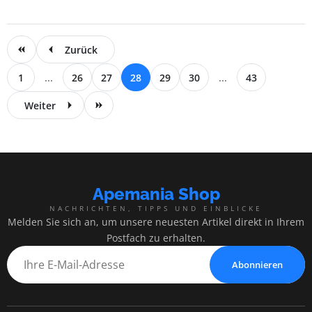
Zurück
1
...
26
27
28
29
30
...
43
Weiter
Apemania Shop
NACHRICHTEN, TIPPS UND EINBLICKE
Melden Sie sich an, um unsere neuesten Artikel direkt in Ihrem
Postfach zu erhalten.
Abonnieren