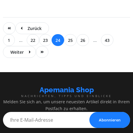
Zurück
1
...
22
23
24
25
26
...
43
Weiter
Apemania Shop
NACHRICHTEN, TIPPS UND EINBLICKE
Melden Sie sich an, um unsere neuesten Artikel direkt in Ihrem
Postfach zu erhalten.
Abonnieren