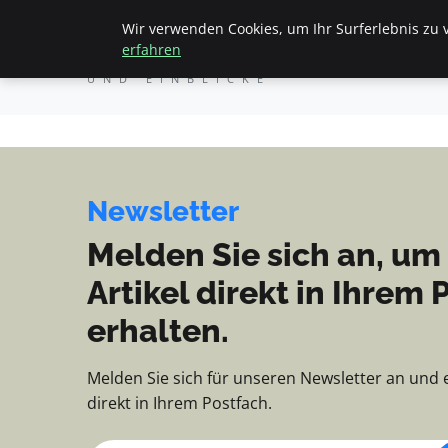
Apemania Shop - Nachri
Wir verwenden Cookies, um Ihr Surferlebnis zu v
Apemania Shop
Starts
erfahren
NACHRICHTEN, TIPPS
UND EINBLICKE
Newsletter
Melden Sie sich an, um
Artikel direkt in Ihrem 
erhalten.
Melden Sie sich für unseren Newsletter an und 
direkt in Ihrem Postfach.