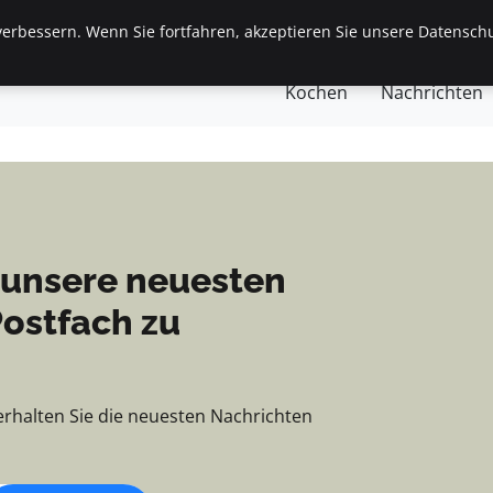
chten, Tipps und Einbl
erbessern. Wenn Sie fortfahren, akzeptieren Sie unsere Datenschu
eite
Allgemein
Finanzen & Immobilien
Frauen / 
Kochen
Nachrichten
 unsere neuesten
Postfach zu
erhalten Sie die neuesten Nachrichten