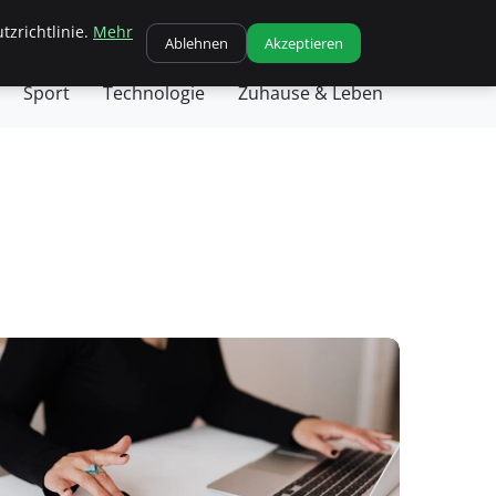
tzrichtlinie.
Mehr
chäft
Gesundheit
Haustiere
Kochen
Ablehnen
Akzeptieren
Sport
Technologie
Zuhause & Leben