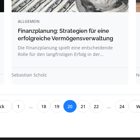
ALLGEMEIN
Finanzplanung: Strategien für eine
erfolgreiche Vermögensverwaltung
Die Finanzplanung spielt eine entscheidende
Rolle für den langfristigen Erfolg in der…
Sebastian Scholz
N
ck
1
...
18
19
20
21
22
...
24
W