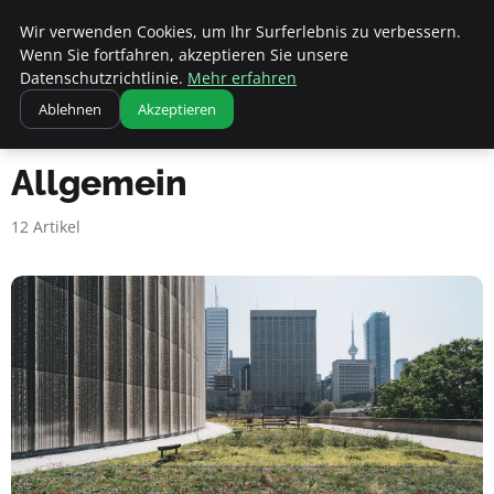
Apemania Shop
Wir verwenden Cookies, um Ihr Surferlebnis zu verbessern.
Wenn Sie fortfahren, akzeptieren Sie unsere
Datenschutzrichtlinie.
Mehr erfahren
Ablehnen
Akzeptieren
Startseite
Allgemein
Allgemein
12 Artikel