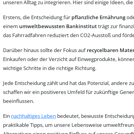
unseren Alltag zu integrieren. Hier sind einige Ideen, 
Erstens, die Entscheidung für
pflanzliche Ernährung
ode
einem
umweltbewussten Bankinstitut
trägt zur finanz
das Fahrradfahren reduziert den CO2-Ausstoß und förde
Darüber hinaus sollte der Fokus auf
recycelbaren Mater
Einkaufen oder der Verzicht auf Einwegprodukte, könn
wichtige Schritte in die richtige Richtung.
Jede Entscheidung zählt und hat das Potenzial, andere z
schaffen wir ein positiveres Umfeld für zukünftige Gen
beeinflussen.
Ein
nachhaltiges Leben
bedeutet, bewusste Entscheidunge
praktikable Tipps, um unsere Lebensweise umweltfreund
Alternativen einen positiven Einfluss auf unsere Gesund