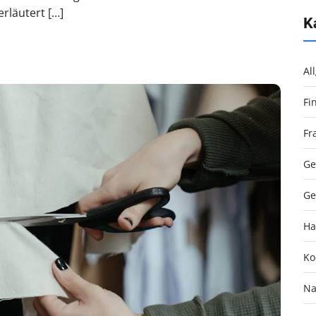
rläutert […]
K
Al
Fi
Fr
Ge
Ge
Ha
Ko
Na