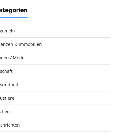
ategorien
lgemein
nanzen & Immobilien
auen / Mode
schäft
sundheit
ustiere
chen
chrichten