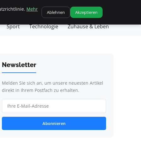
tzrichtlinie.
Mehr
chäft
Gesundheit
Haustiere
Kochen
Ablehnen
Akzeptieren
Sport
Technologie
Zuhause & Leben
Newsletter
Melden Sie sich an, um unsere neuesten Artikel
direkt in Ihrem Postfach zu erhalten.
Abonnieren