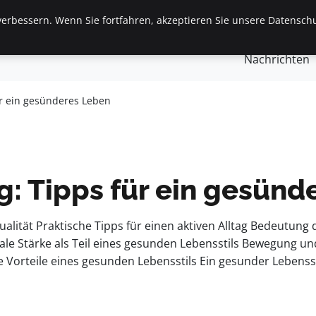
erbessern. Wenn Sie fortfahren, akzeptieren Sie unsere Datenschu
gemein
Finanzen & Immobilien
Frauen / Mode
Ges
Nachrichten
ür ein gesünderes Leben
g: Tipps für ein gesünd
lität Praktische Tipps für einen aktiven Alltag Bedeutung 
Stärke als Teil eines gesunden Lebensstils Bewegung und A
 Vorteile eines gesunden Lebensstils Ein gesunder Lebensstil