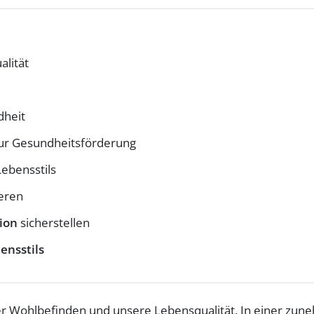
lität
dheit
ur Gesundheitsförderung
Lebensstils
ieren
ion
sicherstellen
ensstils
ser Wohlbefinden und unsere Lebensqualität. In einer zun