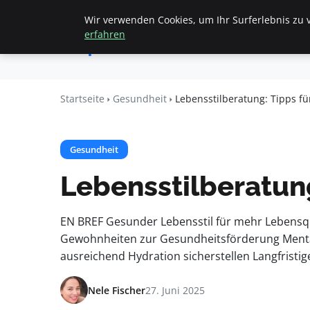
Wir verwenden Cookies, um Ihr Surferlebnis zu v
Startseite
All
Apemania
erfahren
Shop
Startseite
Gesundheit
Lebensstilberatung: Tipps f
Gesundheit
Lebensstilberatun
EN BREF Gesunder Lebensstil für mehr Lebensqua
Gewohnheiten zur Gesundheitsförderung Mentale 
ausreichend Hydration sicherstellen Langfristige
Nele Fischer
27. Juni 2025