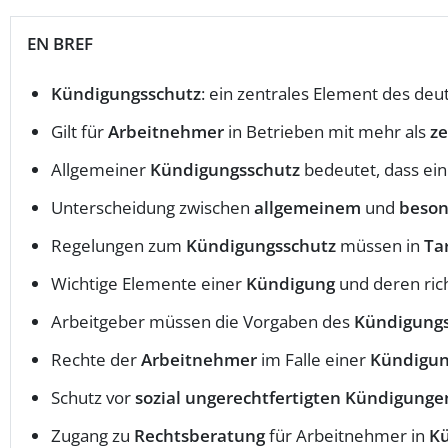
EN BREF
Kündigungsschutz
: ein zentrales Element des de
Gilt für
Arbeitnehmer
in Betrieben mit mehr als
ze
Allgemeiner
Kündigungsschutz
bedeutet, dass ei
Unterscheidung zwischen
allgemeinem
und
beson
Regelungen zum
Kündigungsschutz
müssen in
Ta
Wichtige Elemente einer
Kündigung
und deren ric
Arbeitgeber müssen die Vorgaben des
Kündigungs
Rechte der
Arbeitnehmer
im Falle einer
Kündigu
Schutz vor
sozial ungerechtfertigten Kündigunge
Zugang zu
Rechtsberatung
für Arbeitnehmer in
Kü