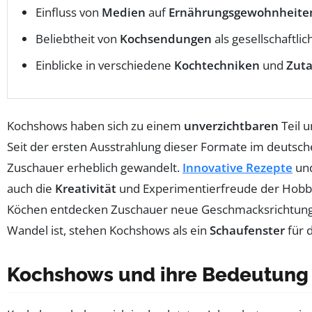
Einfluss von
Medien
auf
Ernährungsgewohnheite
Beliebtheit von
Kochsendungen
als gesellschaftlic
Einblicke in verschiedene
Kochtechniken
und
Zut
Kochshows haben sich zu einem
unverzichtbaren
Teil 
Seit der ersten Ausstrahlung dieser Formate im deutsche
Zuschauer erheblich gewandelt.
Innovative Rezepte
und
auch die
Kreativität
und Experimentierfreude der Hobby
Köchen entdecken Zuschauer neue Geschmacksrichtungen 
Wandel ist, stehen Kochshows als ein
Schaufenster
für 
Kochshows und ihre Bedeutung 