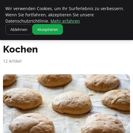
Apemania Shop
Wir verwenden Cookies, um Ihr Surferlebnis zu verbessern.
Wenn Sie fortfahren, akzeptieren Sie unsere
Datenschutzrichtlinie.
Mehr erfahren
Ablehnen
Akzeptieren
Startseite
Kochen
Kochen
12 Artikel