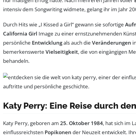
nur mäßigen Erfolg hatte. Nach mehreren Jahren voller
intensiv dem Songwriting widmete, gelang ihr im Jahr 2
Durch Hits wie „I Kissed a Girl“ gewann sie sofortige
Auf
California Girl
Image zu einer ernstzunehmenden Künstleri
persönliche
Entwicklung
als auch die
Veränderungen
in
bemerkenswerte
Vielseitigkeit
, die von eingängigen Me
behandeln.
Katy Perry: Eine Reise durch de
Katy Perry, geboren am
25. Oktober 1984
, hat sich im 
einflussreichsten
Popikonen
der Neuzeit entwickelt. Ih