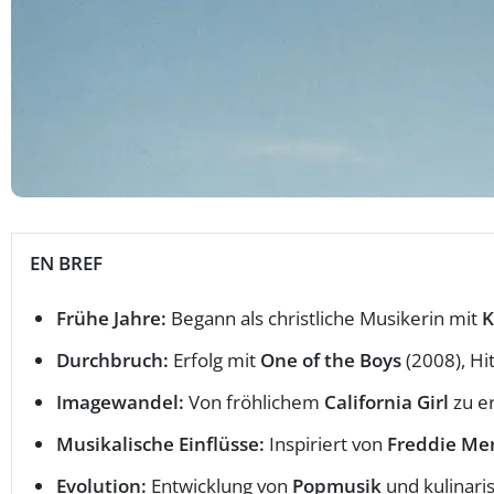
EN BREF
Frühe Jahre:
Begann als christliche Musikerin mit
K
Durchbruch:
Erfolg mit
One of the Boys
(2008), Hi
Imagewandel:
Von fröhlichem
California Girl
zu er
Musikalische Einflüsse:
Inspiriert von
Freddie Me
Evolution:
Entwicklung von
Popmusik
und kulinaris