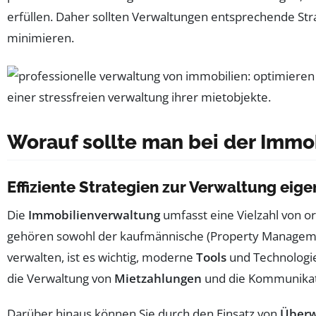
erfüllen. Daher sollten Verwaltungen entsprechende St
minimieren.
Worauf sollte man bei der Immo
Effiziente Strategien zur Verwaltung eig
Die
Immobilienverwaltung
umfasst eine Vielzahl von o
gehören sowohl der kaufmännische (Property Management
verwalten, ist es wichtig, moderne
Tools
und Technologien
die Verwaltung von
Mietzahlungen
und die Kommunikat
Darüber hinaus können Sie durch den Einsatz von
Überw