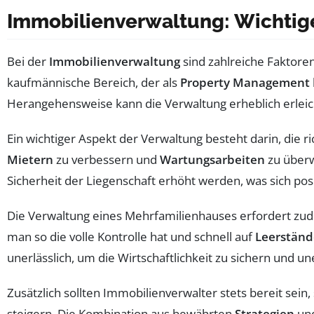
Immobilienverwaltung: Wichtig
Bei der
Immobilienverwaltung
sind zahlreiche Faktoren
kaufmännische Bereich, der als
Property Management
Herangehensweise kann die Verwaltung erheblich erleichte
Ein wichtiger Aspekt der Verwaltung besteht darin, die r
Mietern
zu verbessern und
Wartungsarbeiten
zu über
Sicherheit der Liegenschaft erhöht werden, was sich posi
Die Verwaltung eines Mehrfamilienhauses erfordert zude
man so die volle Kontrolle hat und schnell auf
Leerständ
unerlässlich, um die Wirtschaftlichkeit zu sichern und 
Zusätzlich sollten Immobilienverwalter stets bereit sein
steigern. Die Kombination aus bewährten
Strategien
und