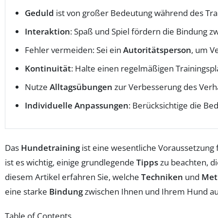
Geduld
ist von großer Bedeutung während des Trai
Interaktion
: Spaß und Spiel fördern die Bindung 
Fehler vermeiden: Sei ein
Autoritätsperson
, um V
Kontinuität
: Halte einen regelmäßigen Trainingspl
Nutze
Alltagsübungen
zur Verbesserung des Verha
Individuelle Anpassungen
: Berücksichtige die Be
Das
Hundetraining
ist eine wesentliche Voraussetzung
ist es wichtig, einige grundlegende
Tipps
zu beachten, di
diesem Artikel erfahren Sie, welche
Techniken
und
Met
eine starke
Bindung
zwischen Ihnen und Ihrem Hund a
Table of Contents