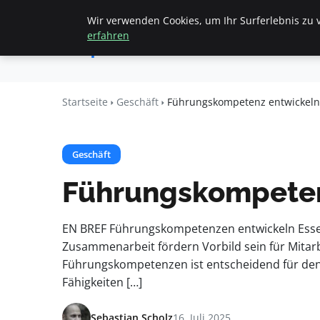
Wir verwenden Cookies, um Ihr Surferlebnis zu v
Startseite
All
Apemania
erfahren
Shop
Startseite
Geschäft
Führungskompetenz entwickeln: 
Geschäft
Führungskompetenz
EN BREF Führungskompetenzen entwickeln Essentie
Zusammenarbeit fördern Vorbild sein für Mitar
Führungskompetenzen ist entscheidend für den 
Fähigkeiten […]
Sebastian Scholz
16. Juli 2025