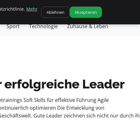
tzrichtlinie.
Mehr
chäft
Gesundheit
Haustiere
Kochen
Ablehnen
Akzeptieren
Sport
Technologie
Zuhause & Leben
 erfolgreiche Leader
ainings Soft Skills für effektive Führung Agile
ntinuierlich optimieren Die Entwicklung von
schäftswelt. Gute Leader zeichnen sich nicht nur durch ih