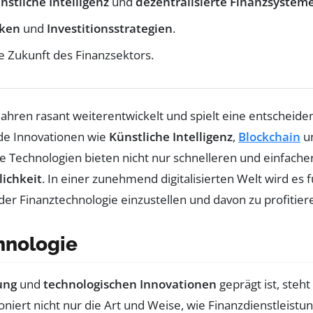
stliche Intelligenz
und
dezentralisierte Finanzsystem
nken
und
Investitionsstrategien
.
e Zukunft des Finanzsektors.
 Jahren rasant weiterentwickelt und spielt eine entscheide
de Innovationen wie
Künstliche Intelligenz
,
Blockchain
un
se Technologien bieten nicht nur schnelleren und einfach
ichkeit
. In einer zunehmend digitalisierten Welt wird 
 der Finanztechnologie einzustellen und davon zu profitier
hnologie
rung
und
technologischen Innovationen
geprägt ist, steht
oniert nicht nur die Art und Weise, wie Finanzdienstleist