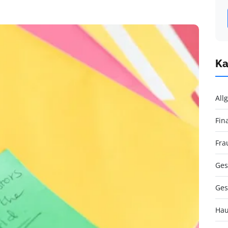
Ka
All
Fin
Fra
Ges
Ges
Hau