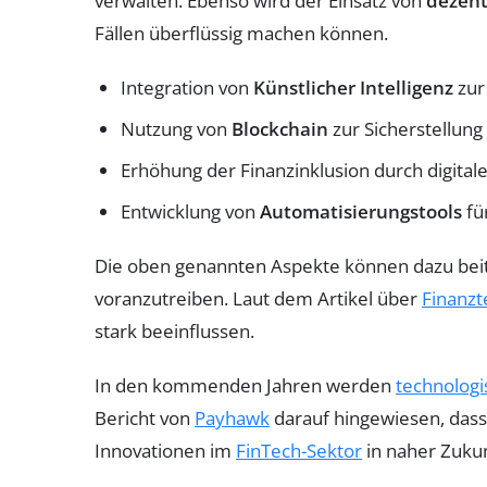
verwalten. Ebenso wird der Einsatz von
dezent
Fällen überflüssig machen können.
Integration von
Künstlicher Intelligenz
zur
Nutzung von
Blockchain
zur Sicherstellung
Erhöhung der Finanzinklusion durch digit
Entwicklung von
Automatisierungstools
fü
Die oben genannten Aspekte können dazu beitr
voranzutreiben. Laut dem Artikel über
Finanzt
stark beeinflussen.
In den kommenden Jahren werden
technologi
Bericht von
Payhawk
darauf hingewiesen, dass 
Innovationen im
FinTech-Sektor
in naher Zuku