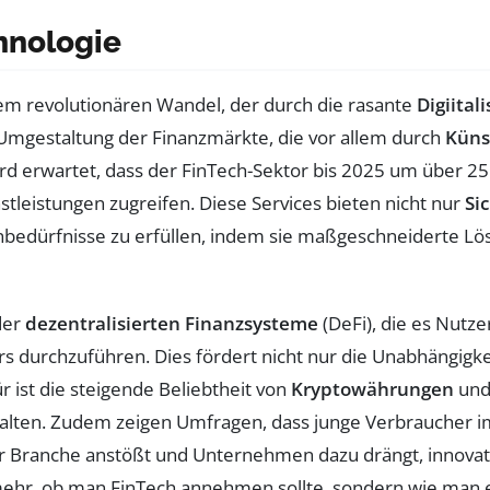
hnologie
nem revolutionären Wandel, der durch die rasante
Digiital
e Umgestaltung der Finanzmärkte, die vor allem durch
Künst
ird erwartet, dass der FinTech-Sektor bis 2025 um über 2
leistungen zugreifen. Diese Services bieten nicht nur
Si
enbedürfnisse zu erfüllen, indem sie maßgeschneiderte Lö
der
dezentralisierten Finanzsysteme
(DeFi), die es Nutz
rs durchzuführen. Dies fördert nicht nur die Unabhängigke
r ist die steigende Beliebtheit von
Kryptowährungen
und 
rwalten. Zudem zeigen Umfragen, dass junge Verbraucher
r Branche anstößt und Unternehmen dazu drängt, innova
t mehr, ob man FinTech annehmen sollte, sondern wie man e