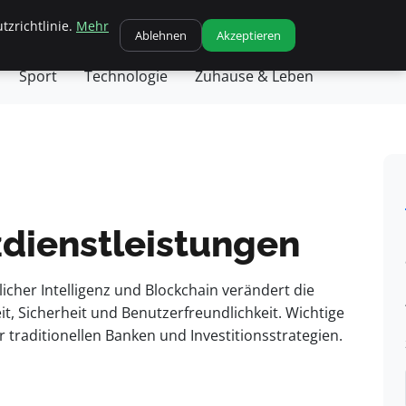
tzrichtlinie.
Mehr
chäft
Gesundheit
Haustiere
Kochen
Ablehnen
Akzeptieren
Sport
Technologie
Zuhause & Leben
zdienstleistungen
icher Intelligenz und Blockchain verändert die
it, Sicherheit und Benutzerfreundlichkeit. Wichtige
 traditionellen Banken und Investitionsstrategien.