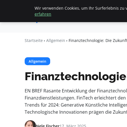
Wir verwenden Cookies, um Ihr Surferlebnis zu v
Startseite
All
Apemania
erfahren
Shop
Startseite
Allgemein
Finanztechnologie: Die Zukunf
Allgemein
Finanztechnologie:
EN BREF Rasante Entwicklung der Finanztechnolog
Finanzdienstleistungen. FinTech erleichtert den
Trends für 2024: Generative Künstliche Intellig
Technologische Innovationen prägen die Zukunf
Nele Fischer
17. März 2025